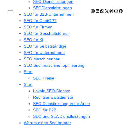
SEO-Dienstleistungen
SEODienstleistungen
Instagram
LinkedIn
WhatsApp
X
WordPres
E-Mail
Face
SEO für B2B-Unternehmen
SEO für ChatGPT
SEO für Firmen
SEO für Geschäftsführer
SEO für KI
SEO für Selbstständige
SEO für Unternehmen
SEO Maschinenbau
SEO Suchmaschinenoptimierung
Start
SEO Preise
Start
Lokale SEO-Dienste
Rechtsanwaltsdienste
SEO Dienstleistungen für Ärzte
SEO für B2B
SEO und SEA Dienstleistungen
Warum einen Seo berater