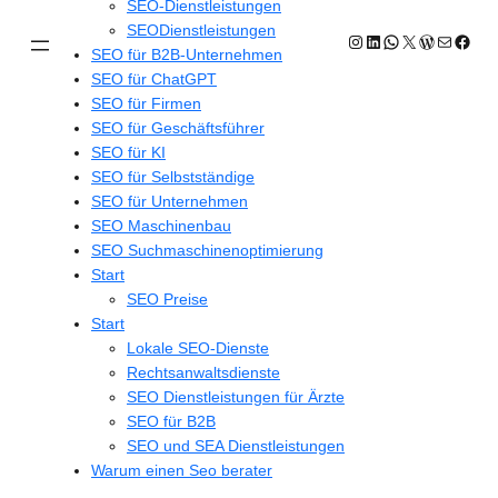
SEO-Dienstleistungen
SEODienstleistungen
Instagram
LinkedIn
WhatsApp
X
WordPres
E-Mail
Face
SEO für B2B-Unternehmen
SEO für ChatGPT
SEO für Firmen
SEO für Geschäftsführer
SEO für KI
SEO für Selbstständige
SEO für Unternehmen
SEO Maschinenbau
SEO Suchmaschinenoptimierung
Start
SEO Preise
Start
Lokale SEO-Dienste
Rechtsanwaltsdienste
SEO Dienstleistungen für Ärzte
SEO für B2B
SEO und SEA Dienstleistungen
Warum einen Seo berater