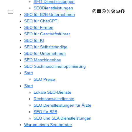
SEO-Dienstleistungen
SEODienstleistungen
Instagram
LinkedIn
WhatsApp
X
WordPres
E-Mail
Face
SEO für B2B-Unternehmen
SEO für ChatGPT
SEO für Firmen
SEO für Geschäftsführer
SEO für KI
SEO für Selbstständige
SEO für Unternehmen
SEO Maschinenbau
SEO Suchmaschinenoptimierung
Start
SEO Preise
Start
Lokale SEO-Dienste
Rechtsanwaltsdienste
SEO Dienstleistungen für Ärzte
SEO für B2B
SEO und SEA Dienstleistungen
Warum einen Seo berater