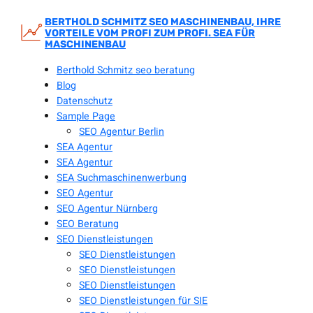
Zum
Inhalt
BERTHOLD SCHMITZ SEO MASCHINENBAU, IHRE
VORTEILE VOM PROFI ZUM PROFI. SEA FÜR
springen
MASCHINENBAU
Berthold Schmitz seo beratung
Blog
Datenschutz
Sample Page
SEO Agentur Berlin
SEA Agentur
SEA Agentur
SEA Suchmaschinenwerbung
SEO Agentur
SEO Agentur Nürnberg
SEO Beratung
SEO Dienstleistungen
SEO Dienstleistungen
SEO Dienstleistungen
SEO Dienstleistungen
SEO Dienstleistungen für SIE