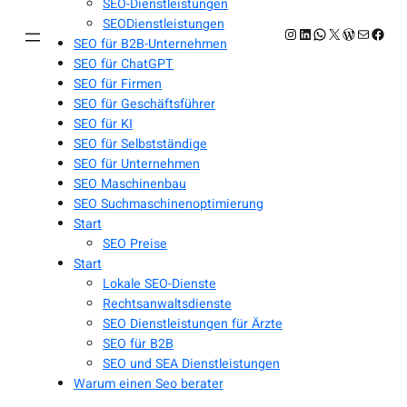
SEO-Dienstleistungen
SEODienstleistungen
Instagram
LinkedIn
WhatsApp
X
WordPres
E-Mail
Face
SEO für B2B-Unternehmen
SEO für ChatGPT
SEO für Firmen
SEO für Geschäftsführer
SEO für KI
SEO für Selbstständige
SEO für Unternehmen
SEO Maschinenbau
SEO Suchmaschinenoptimierung
Start
SEO Preise
Start
Lokale SEO-Dienste
Rechtsanwaltsdienste
SEO Dienstleistungen für Ärzte
SEO für B2B
SEO und SEA Dienstleistungen
Warum einen Seo berater