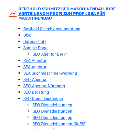
Zum
Inhalt
BERTHOLD SCHMITZ SEO MASCHINENBAU, IHRE
VORTEILE VOM PROFI ZUM PROFI. SEA FÜR
springen
MASCHINENBAU
Berthold Schmitz seo beratung
Blog
Datenschutz
Sample Page
SEO Agentur Berlin
SEA Agentur
SEA Agentur
SEA Suchmaschinenwerbung
SEO Agentur
SEO Agentur Nürnberg
SEO Beratung
SEO Dienstleistungen
SEO Dienstleistungen
SEO Dienstleistungen
SEO Dienstleistungen
SEO Dienstleistungen für SIE