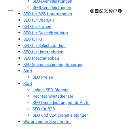
SEO-Dienstleistungen
SEODienstleistungen
Instagram
LinkedIn
WhatsApp
X
WordPres
E-Mail
Face
SEO für B2B-Unternehmen
SEO für ChatGPT
SEO für Firmen
SEO für Geschäftsführer
SEO für KI
SEO für Selbstständige
SEO für Unternehmen
SEO Maschinenbau
SEO Suchmaschinenoptimierung
Start
SEO Preise
Start
Lokale SEO-Dienste
Rechtsanwaltsdienste
SEO Dienstleistungen für Ärzte
SEO für B2B
SEO und SEA Dienstleistungen
Warum einen Seo berater