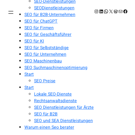
SEO-Dienstleistungen
SEODienstleistungen
Instagram
LinkedIn
WhatsApp
X
WordPres
E-Mail
Face
SEO für B2B-Unternehmen
SEO für ChatGPT
SEO für Firmen
SEO für Geschäftsführer
SEO für KI
SEO für Selbstständige
SEO für Unternehmen
SEO Maschinenbau
SEO Suchmaschinenoptimierung
Start
SEO Preise
Start
Lokale SEO-Dienste
Rechtsanwaltsdienste
SEO Dienstleistungen für Ärzte
SEO für B2B
SEO und SEA Dienstleistungen
Warum einen Seo berater