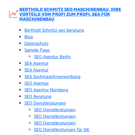
Zum
Inhalt
BERTHOLD SCHMITZ SEO MASCHINENBAU, IHRE
VORTEILE VOM PROFI ZUM PROFI. SEA FÜR
springen
MASCHINENBAU
Berthold Schmitz seo beratung
Blog
Datenschutz
Sample Page
SEO Agentur Berlin
SEA Agentur
SEA Agentur
SEA Suchmaschinenwerbung
SEO Agentur
SEO Agentur Nürnberg
SEO Beratung
SEO Dienstleistungen
SEO Dienstleistungen
SEO Dienstleistungen
SEO Dienstleistungen
SEO Dienstleistungen für SIE