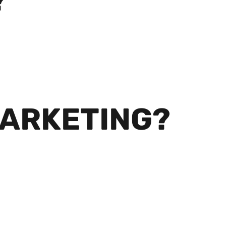
?
MARKETING?