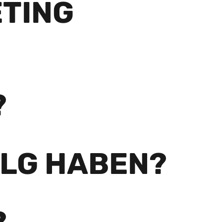
TING
?
OLG HABEN?