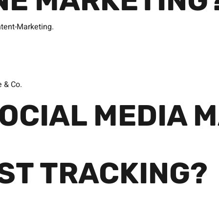
INE MARKETING
tent-Marketing.
e & Co.
OCIAL MEDIA 
IST TRACKING?