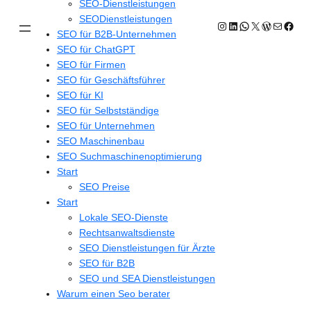
SEO-Dienstleistungen
SEODienstleistungen
Instagram
LinkedIn
WhatsApp
X
WordPres
E-Mail
Face
SEO für B2B-Unternehmen
SEO für ChatGPT
SEO für Firmen
SEO für Geschäftsführer
SEO für KI
SEO für Selbstständige
SEO für Unternehmen
SEO Maschinenbau
SEO Suchmaschinenoptimierung
Start
SEO Preise
Start
Lokale SEO-Dienste
Rechtsanwaltsdienste
SEO Dienstleistungen für Ärzte
SEO für B2B
SEO und SEA Dienstleistungen
Warum einen Seo berater