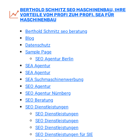
Zum
Inhalt
BERTHOLD SCHMITZ SEO MASCHINENBAU, IHRE
VORTEILE VOM PROFI ZUM PROFI. SEA FÜR
springen
MASCHINENBAU
Berthold Schmitz seo beratung
Blog
Datenschutz
Sample Page
SEO Agentur Berlin
SEA Agentur
SEA Agentur
SEA Suchmaschinenwerbung
SEO Agentur
SEO Agentur Nürnberg
SEO Beratung
SEO Dienstleistungen
SEO Dienstleistungen
SEO Dienstleistungen
SEO Dienstleistungen
SEO Dienstleistungen für SIE