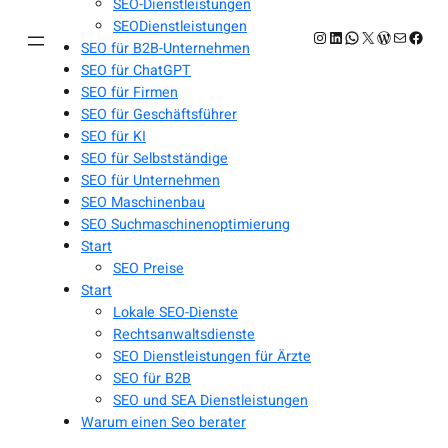
SEO-Dienstleistungen
SEODienstleistungen
Instagram
LinkedIn
WhatsApp
X
WordPres
E-Mail
Face
SEO für B2B-Unternehmen
SEO für ChatGPT
SEO für Firmen
SEO für Geschäftsführer
SEO für KI
SEO für Selbstständige
SEO für Unternehmen
SEO Maschinenbau
SEO Suchmaschinenoptimierung
Start
SEO Preise
Start
Lokale SEO-Dienste
Rechtsanwaltsdienste
SEO Dienstleistungen für Ärzte
SEO für B2B
SEO und SEA Dienstleistungen
Warum einen Seo berater