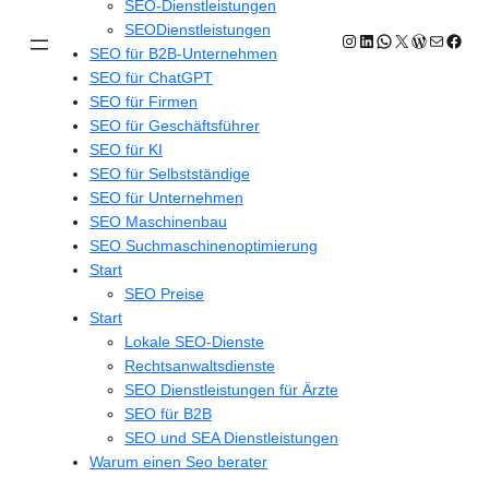
SEO-Dienstleistungen
SEODienstleistungen
Instagram
LinkedIn
WhatsApp
X
WordPres
E-Mail
Face
SEO für B2B-Unternehmen
SEO für ChatGPT
SEO für Firmen
SEO für Geschäftsführer
SEO für KI
SEO für Selbstständige
SEO für Unternehmen
SEO Maschinenbau
SEO Suchmaschinenoptimierung
Start
SEO Preise
Start
Lokale SEO-Dienste
Rechtsanwaltsdienste
SEO Dienstleistungen für Ärzte
SEO für B2B
SEO und SEA Dienstleistungen
Warum einen Seo berater