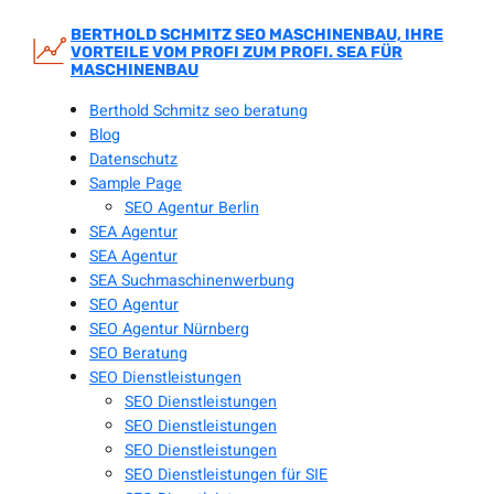
Zum
Inhalt
BERTHOLD SCHMITZ SEO MASCHINENBAU, IHRE
VORTEILE VOM PROFI ZUM PROFI. SEA FÜR
springen
MASCHINENBAU
Berthold Schmitz seo beratung
Blog
Datenschutz
Sample Page
SEO Agentur Berlin
SEA Agentur
SEA Agentur
SEA Suchmaschinenwerbung
SEO Agentur
SEO Agentur Nürnberg
SEO Beratung
SEO Dienstleistungen
SEO Dienstleistungen
SEO Dienstleistungen
SEO Dienstleistungen
SEO Dienstleistungen für SIE