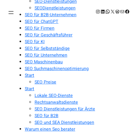
SEO-Dienstleistungen
SEODienstleistungen
Instagram
LinkedIn
WhatsApp
X
WordPres
E-Mail
Face
SEO für B2B-Unternehmen
SEO für ChatGPT
SEO für Firmen
SEO für Geschäftsführer
SEO für KI
SEO für Selbstständige
SEO für Unternehmen
SEO Maschinenbau
SEO Suchmaschinenoptimierung
Start
SEO Preise
Start
Lokale SEO-Dienste
Rechtsanwaltsdienste
SEO Dienstleistungen für Ärzte
SEO für B2B
SEO und SEA Dienstleistungen
Warum einen Seo berater