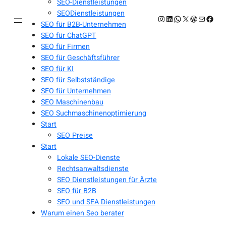
SEO-Dienstleistungen
SEODienstleistungen
Instagram
LinkedIn
WhatsApp
X
WordPres
E-Mail
Face
SEO für B2B-Unternehmen
SEO für ChatGPT
SEO für Firmen
SEO für Geschäftsführer
SEO für KI
SEO für Selbstständige
SEO für Unternehmen
SEO Maschinenbau
SEO Suchmaschinenoptimierung
Start
SEO Preise
Start
Lokale SEO-Dienste
Rechtsanwaltsdienste
SEO Dienstleistungen für Ärzte
SEO für B2B
SEO und SEA Dienstleistungen
Warum einen Seo berater