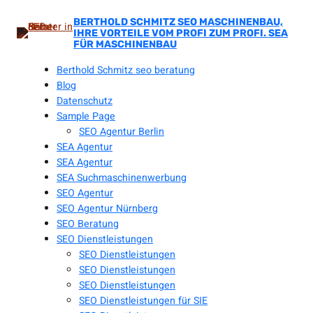
Zum
Inhalt
BERTHOLD SCHMITZ SEO MASCHINENBAU,
IHRE VORTEILE VOM PROFI ZUM PROFI. SEA
springen
FÜR MASCHINENBAU
Berthold Schmitz seo beratung
Blog
Datenschutz
Sample Page
SEO Agentur Berlin
SEA Agentur
SEA Agentur
SEA Suchmaschinenwerbung
SEO Agentur
SEO Agentur Nürnberg
SEO Beratung
SEO Dienstleistungen
SEO Dienstleistungen
SEO Dienstleistungen
SEO Dienstleistungen
SEO Dienstleistungen für SIE