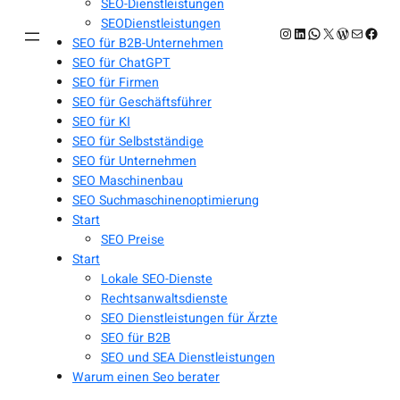
SEO-Dienstleistungen
SEODienstleistungen
Instagram
LinkedIn
WhatsApp
X
WordPres
E-Mail
Face
SEO für B2B-Unternehmen
SEO für ChatGPT
SEO für Firmen
SEO für Geschäftsführer
SEO für KI
SEO für Selbstständige
SEO für Unternehmen
SEO Maschinenbau
SEO Suchmaschinenoptimierung
Start
SEO Preise
Start
Lokale SEO-Dienste
Rechtsanwaltsdienste
SEO Dienstleistungen für Ärzte
SEO für B2B
SEO und SEA Dienstleistungen
Warum einen Seo berater