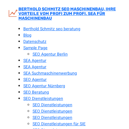
Zum
Inhalt
BERTHOLD SCHMITZ SEO MASCHINENBAU, IHRE
VORTEILE VOM PROFI ZUM PROFI. SEA FÜR
springen
MASCHINENBAU
Berthold Schmitz seo beratung
Blog
Datenschutz
Sample Page
SEO Agentur Berlin
SEA Agentur
SEA Agentur
SEA Suchmaschinenwerbung
SEO Agentur
SEO Agentur Nürnberg
SEO Beratung
SEO Dienstleistungen
SEO Dienstleistungen
SEO Dienstleistungen
SEO Dienstleistungen
SEO Dienstleistungen für SIE