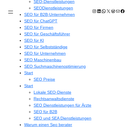
SEO-Dienstleistungen
SEODienstleistungen
Instagram
LinkedIn
WhatsApp
X
WordPres
E-Mail
Face
SEO für B2B-Unternehmen
SEO für ChatGPT
SEO für Firmen
SEO für Geschäftsführer
SEO für KI
SEO für Selbstständige
SEO für Unternehmen
SEO Maschinenbau
SEO Suchmaschinenoptimierung
Start
SEO Preise
Start
Lokale SEO-Dienste
Rechtsanwaltsdienste
SEO Dienstleistungen für Ärzte
SEO für B2B
SEO und SEA Dienstleistungen
Warum einen Seo berater