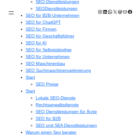
SEO-Dienstleistungen
SEODienstleistungen
Instagram
LinkedIn
WhatsApp
X
WordPres
E-Mail
Face
SEO für B2B-Unternehmen
SEO für ChatGPT
SEO für Firmen
SEO für Geschäftsführer
SEO für KI
SEO für Selbstständige
SEO für Unternehmen
SEO Maschinenbau
SEO Suchmaschinenoptimierung
Start
SEO Preise
Start
Lokale SEO-Dienste
Rechtsanwaltsdienste
SEO Dienstleistungen für Ärzte
SEO für B2B
SEO und SEA Dienstleistungen
Warum einen Seo berater