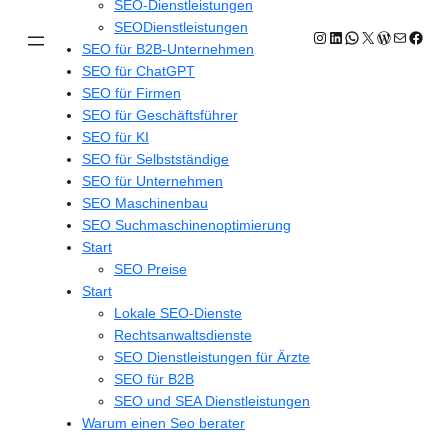
SEO-Dienstleistungen
SEODienstleistungen
Instagram
LinkedIn
WhatsApp
X
WordPres
E-Mail
Face
SEO für B2B-Unternehmen
SEO für ChatGPT
SEO für Firmen
SEO für Geschäftsführer
SEO für KI
SEO für Selbstständige
SEO für Unternehmen
SEO Maschinenbau
SEO Suchmaschinenoptimierung
Start
SEO Preise
Start
Lokale SEO-Dienste
Rechtsanwaltsdienste
SEO Dienstleistungen für Ärzte
SEO für B2B
SEO und SEA Dienstleistungen
Warum einen Seo berater