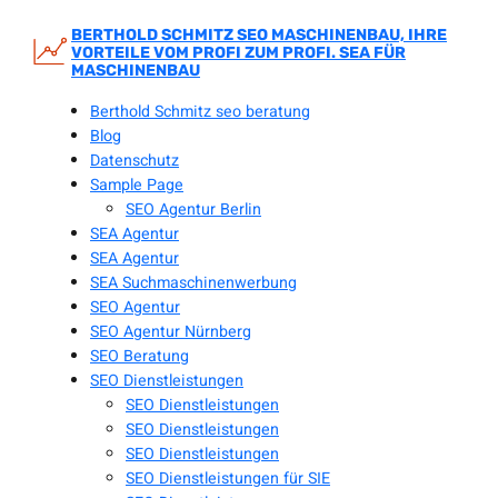
Zum
Inhalt
BERTHOLD SCHMITZ SEO MASCHINENBAU, IHRE
VORTEILE VOM PROFI ZUM PROFI. SEA FÜR
springen
MASCHINENBAU
Berthold Schmitz seo beratung
Blog
Datenschutz
Sample Page
SEO Agentur Berlin
SEA Agentur
SEA Agentur
SEA Suchmaschinenwerbung
SEO Agentur
SEO Agentur Nürnberg
SEO Beratung
SEO Dienstleistungen
SEO Dienstleistungen
SEO Dienstleistungen
SEO Dienstleistungen
SEO Dienstleistungen für SIE