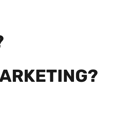
?
MARKETING?