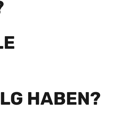
?
LE
OLG HABEN?