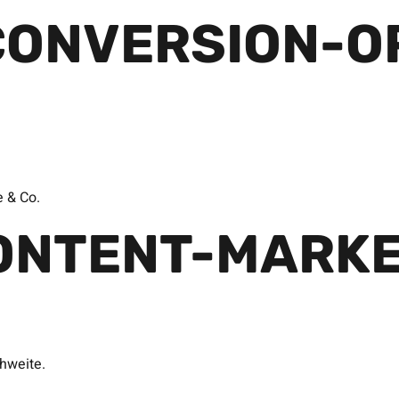
CONVERSION-O
e & Co.
ONTENT-MARKE
hweite.