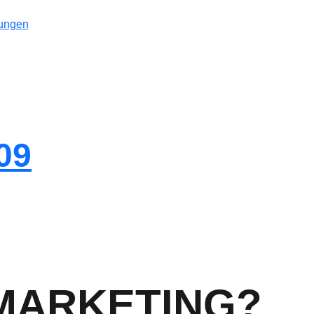
tungen
09
MARKETING?