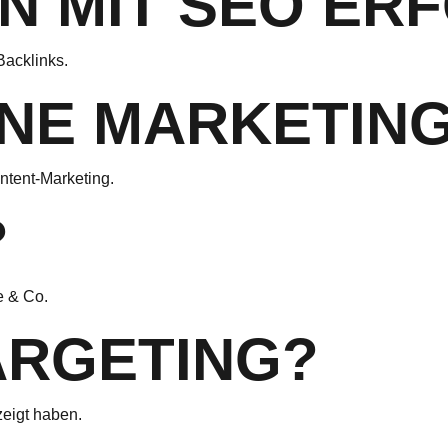
N MIT SEO ER
Backlinks.
INE MARKETIN
ntent-Marketing.
?
e & Co.
ARGETING?
zeigt haben.