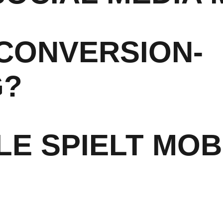
CONVERSION-
G?
E SPIELT MOB