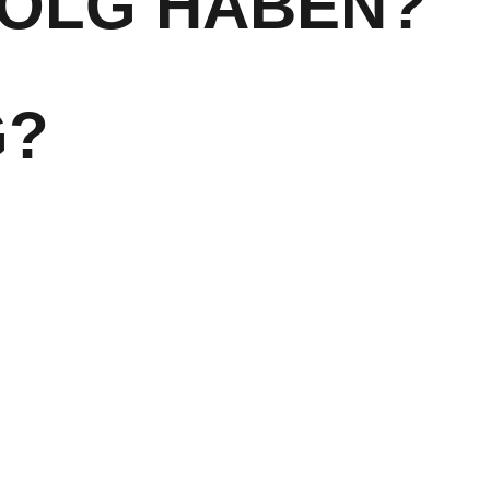
FOLG HABEN?
G?