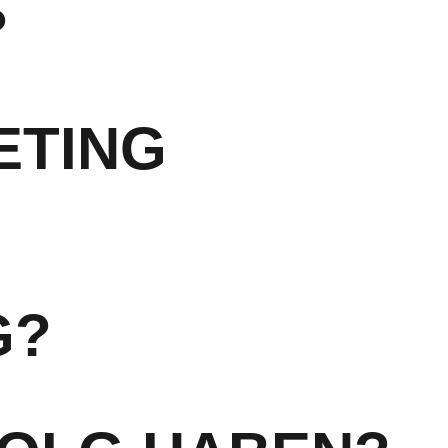
?
ETING
G?