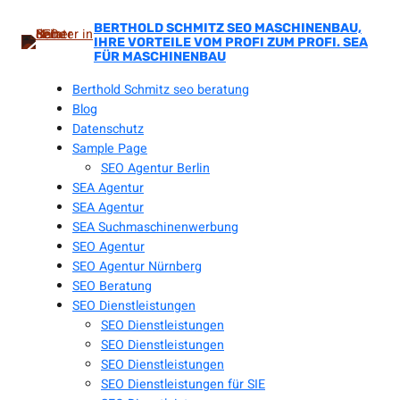
Zum
Inhalt
BERTHOLD SCHMITZ SEO MASCHINENBAU,
IHRE VORTEILE VOM PROFI ZUM PROFI. SEA
springen
FÜR MASCHINENBAU
Berthold Schmitz seo beratung
Blog
Datenschutz
Sample Page
SEO Agentur Berlin
SEA Agentur
SEA Agentur
SEA Suchmaschinenwerbung
SEO Agentur
SEO Agentur Nürnberg
SEO Beratung
SEO Dienstleistungen
SEO Dienstleistungen
SEO Dienstleistungen
SEO Dienstleistungen
SEO Dienstleistungen für SIE