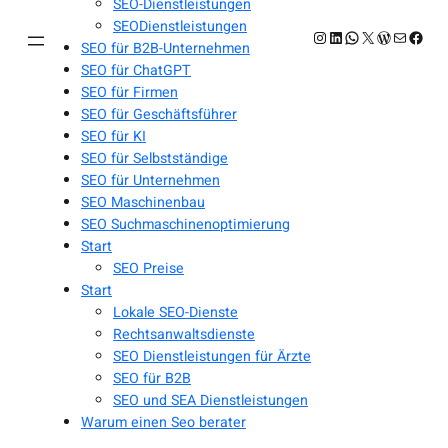
SEO-Dienstleistungen
SEODienstleistungen
Instagram
LinkedIn
WhatsApp
X
WordPres
E-Mail
Face
SEO für B2B-Unternehmen
SEO für ChatGPT
SEO für Firmen
SEO für Geschäftsführer
SEO für KI
SEO für Selbstständige
SEO für Unternehmen
SEO Maschinenbau
SEO Suchmaschinenoptimierung
Start
SEO Preise
Start
Lokale SEO-Dienste
Rechtsanwaltsdienste
SEO Dienstleistungen für Ärzte
SEO für B2B
SEO und SEA Dienstleistungen
Warum einen Seo berater