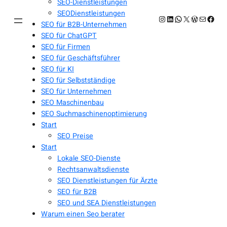
SEO-Dienstleistungen
SEODienstleistungen
Instagram
LinkedIn
WhatsApp
X
WordPres
E-Mail
Face
SEO für B2B-Unternehmen
SEO für ChatGPT
SEO für Firmen
SEO für Geschäftsführer
SEO für KI
SEO für Selbstständige
SEO für Unternehmen
SEO Maschinenbau
SEO Suchmaschinenoptimierung
Start
SEO Preise
Start
Lokale SEO-Dienste
Rechtsanwaltsdienste
SEO Dienstleistungen für Ärzte
SEO für B2B
SEO und SEA Dienstleistungen
Warum einen Seo berater