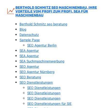
Zum
Inhalt
BERTHOLD SCHMITZ SEO MASCHINENBAU, IHRE
VORTEILE VOM PROFI ZUM PROFI. SEA FÜR
springen
MASCHINENBAU
Berthold Schmitz seo beratung
Blog
Datenschutz
Sample Page
SEO Agentur Berlin
SEA Agentur
SEA Agentur
SEA Suchmaschinenwerbung
SEO Agentur
SEO Agentur Nürnberg
SEO Beratung
SEO Dienstleistungen
SEO Dienstleistungen
SEO Dienstleistungen
SEO Dienstleistungen
SEO Dienstleistungen für SIE