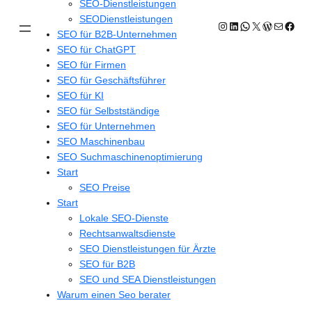
SEO-Dienstleistungen
SEODienstleistungen
Instagram
LinkedIn
WhatsApp
X
WordPres
E-Mail
Face
SEO für B2B-Unternehmen
SEO für ChatGPT
SEO für Firmen
SEO für Geschäftsführer
SEO für KI
SEO für Selbstständige
SEO für Unternehmen
SEO Maschinenbau
SEO Suchmaschinenoptimierung
Start
SEO Preise
Start
Lokale SEO-Dienste
Rechtsanwaltsdienste
SEO Dienstleistungen für Ärzte
SEO für B2B
SEO und SEA Dienstleistungen
Warum einen Seo berater