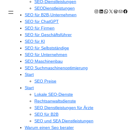
SEO-Dienstleistungen
SEODienstleistungen
Instagram
LinkedIn
WhatsApp
X
WordPres
E-Mail
Face
SEO für B2B-Unternehmen
SEO für ChatGPT
SEO für Firmen
SEO für Geschäftsführer
SEO für KI
SEO für Selbstständige
SEO für Unternehmen
SEO Maschinenbau
SEO Suchmaschinenoptimierung
Start
SEO Preise
Start
Lokale SEO-Dienste
Rechtsanwaltsdienste
SEO Dienstleistungen für Ärzte
SEO für B2B
SEO und SEA Dienstleistungen
Warum einen Seo berater