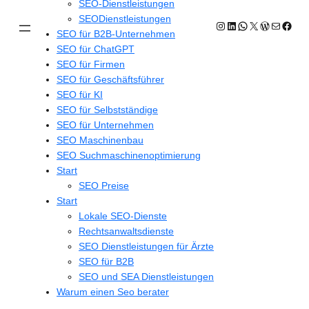
SEO-Dienstleistungen
SEODienstleistungen
Instagram
LinkedIn
WhatsApp
X
WordPres
E-Mail
Face
SEO für B2B-Unternehmen
SEO für ChatGPT
SEO für Firmen
SEO für Geschäftsführer
SEO für KI
SEO für Selbstständige
SEO für Unternehmen
SEO Maschinenbau
SEO Suchmaschinenoptimierung
Start
SEO Preise
Start
Lokale SEO-Dienste
Rechtsanwaltsdienste
SEO Dienstleistungen für Ärzte
SEO für B2B
SEO und SEA Dienstleistungen
Warum einen Seo berater