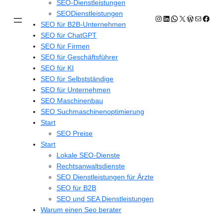
SEO-Dienstleistungen
SEODienstleistungen
Instagram
LinkedIn
WhatsApp
X
WordPres
E-Mail
Face
SEO für B2B-Unternehmen
SEO für ChatGPT
SEO für Firmen
SEO für Geschäftsführer
SEO für KI
SEO für Selbstständige
SEO für Unternehmen
SEO Maschinenbau
SEO Suchmaschinenoptimierung
Start
SEO Preise
Start
Lokale SEO-Dienste
Rechtsanwaltsdienste
SEO Dienstleistungen für Ärzte
SEO für B2B
SEO und SEA Dienstleistungen
Warum einen Seo berater