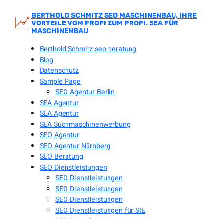
Zum
Inhalt
BERTHOLD SCHMITZ SEO MASCHINENBAU, IHRE
VORTEILE VOM PROFI ZUM PROFI. SEA FÜR
springen
MASCHINENBAU
Berthold Schmitz seo beratung
Blog
Datenschutz
Sample Page
SEO Agentur Berlin
SEA Agentur
SEA Agentur
SEA Suchmaschinenwerbung
SEO Agentur
SEO Agentur Nürnberg
SEO Beratung
SEO Dienstleistungen
SEO Dienstleistungen
SEO Dienstleistungen
SEO Dienstleistungen
SEO Dienstleistungen für SIE