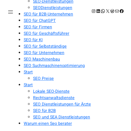
SEO-Dienstleistungen
SEODienstleistungen
Instagram
LinkedIn
WhatsApp
X
WordPres
E-Mail
Face
SEO für B2B-Unternehmen
SEO für ChatGPT
SEO für Firmen
SEO für Geschäftsführer
SEO für KI
SEO für Selbstständige
SEO für Unternehmen
SEO Maschinenbau
SEO Suchmaschinenoptimierung
Start
SEO Preise
Start
Lokale SEO-Dienste
Rechtsanwaltsdienste
SEO Dienstleistungen für Ärzte
SEO für B2B
SEO und SEA Dienstleistungen
Warum einen Seo berater