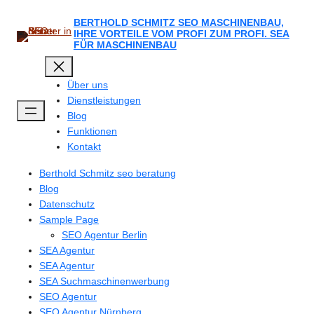
Zum
Inhalt
BERTHOLD SCHMITZ SEO MASCHINENBAU,
IHRE VORTEILE VOM PROFI ZUM PROFI. SEA
springen
FÜR MASCHINENBAU
Über uns
Dienstleistungen
Blog
Funktionen
Kontakt
Berthold Schmitz seo beratung
Blog
Datenschutz
Sample Page
SEO Agentur Berlin
SEA Agentur
SEA Agentur
SEA Suchmaschinenwerbung
SEO Agentur
SEO Agentur Nürnberg