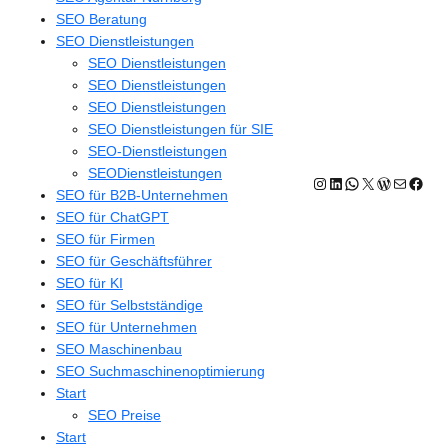
SEO Beratung
SEO Dienstleistungen
SEO Dienstleistungen
SEO Dienstleistungen
SEO Dienstleistungen
SEO Dienstleistungen für SIE
SEO-Dienstleistungen
SEODienstleistungen
Instagram
LinkedIn
WhatsApp
X
WordPres
E-Mail
Face
SEO für B2B-Unternehmen
SEO für ChatGPT
SEO für Firmen
SEO für Geschäftsführer
SEO für KI
SEO für Selbstständige
SEO für Unternehmen
SEO Maschinenbau
SEO Suchmaschinenoptimierung
Start
SEO Preise
Start