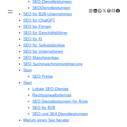
SEO-Dienstleistungen
SEODienstleistungen
Instagram
LinkedIn
WhatsApp
X
WordPres
E-Mail
Face
SEO für B2B-Unternehmen
SEO für ChatGPT
SEO für Firmen
SEO für Geschäftsführer
SEO für KI
SEO für Selbstständige
SEO für Unternehmen
SEO Maschinenbau
SEO Suchmaschinenoptimierung
Start
SEO Preise
Start
Lokale SEO-Dienste
Rechtsanwaltsdienste
SEO Dienstleistungen für Ärzte
SEO für B2B
SEO und SEA Dienstleistungen
Warum einen Seo berater