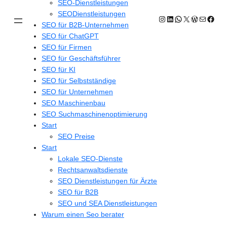
SEO-Dienstleistungen
SEODienstleistungen
Instagram
LinkedIn
WhatsApp
X
WordPres
E-Mail
Face
SEO für B2B-Unternehmen
SEO für ChatGPT
SEO für Firmen
SEO für Geschäftsführer
SEO für KI
SEO für Selbstständige
SEO für Unternehmen
SEO Maschinenbau
SEO Suchmaschinenoptimierung
Start
SEO Preise
Start
Lokale SEO-Dienste
Rechtsanwaltsdienste
SEO Dienstleistungen für Ärzte
SEO für B2B
SEO und SEA Dienstleistungen
Warum einen Seo berater