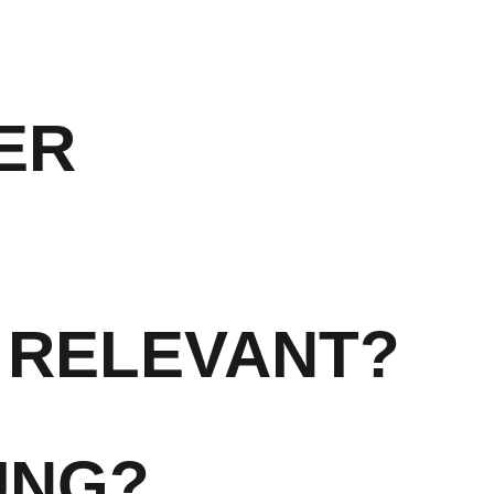
ER
H RELEVANT?
UNG?