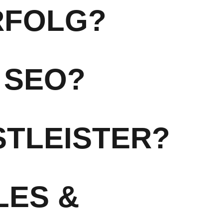
RFOLG?
 SEO?
STLEISTER?
LES &