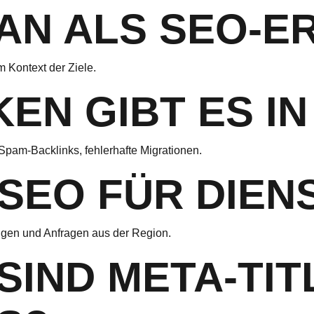
AN ALS SEO-E
m Kontext der Ziele.
EN GIBT ES IN
pam-Backlinks, fehlerhafte Migrationen.
 SEO FÜR DIEN
ngen und Anfragen aus der Region.
SIND META-TIT