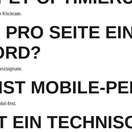
Klickrate.
 PRO SEITE EI
ORD?
anzsignale.
 IST MOBILE-
l-first.
 EIN TECHNIS