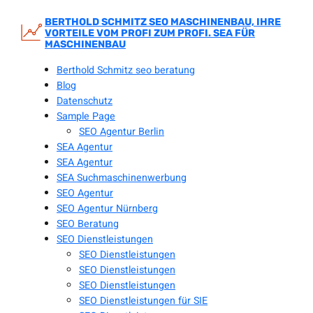
Zum
Inhalt
BERTHOLD SCHMITZ SEO MASCHINENBAU, IHRE
VORTEILE VOM PROFI ZUM PROFI. SEA FÜR
springen
MASCHINENBAU
Berthold Schmitz seo beratung
Blog
Datenschutz
Sample Page
SEO Agentur Berlin
SEA Agentur
SEA Agentur
SEA Suchmaschinenwerbung
SEO Agentur
SEO Agentur Nürnberg
SEO Beratung
SEO Dienstleistungen
SEO Dienstleistungen
SEO Dienstleistungen
SEO Dienstleistungen
SEO Dienstleistungen für SIE