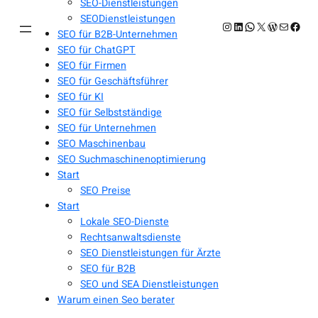
SEO-Dienstleistungen
SEODienstleistungen
Instagram
LinkedIn
WhatsApp
X
WordPres
E-Mail
Face
SEO für B2B-Unternehmen
SEO für ChatGPT
SEO für Firmen
SEO für Geschäftsführer
SEO für KI
SEO für Selbstständige
SEO für Unternehmen
SEO Maschinenbau
SEO Suchmaschinenoptimierung
Start
SEO Preise
Start
Lokale SEO-Dienste
Rechtsanwaltsdienste
SEO Dienstleistungen für Ärzte
SEO für B2B
SEO und SEA Dienstleistungen
Warum einen Seo berater